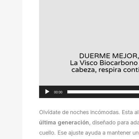
00:00
Olvídate de noches incómodas. Esta 
última generación
, diseñado para ada
cuello. Ese ajuste ayuda a mantener un