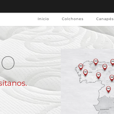
Inicio
Colchones
Canapés
to
ítanos. 