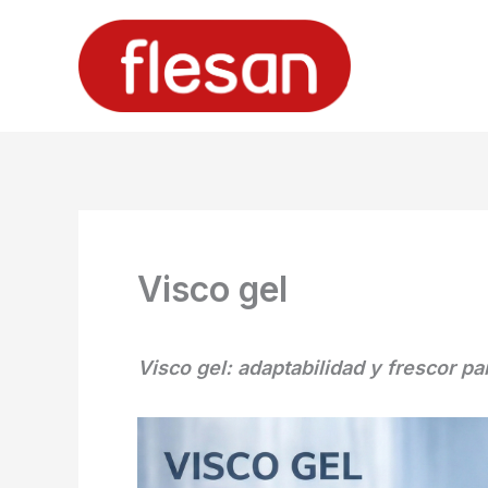
Ir
al
contenido
Visco gel
Visco gel: adaptabilidad y frescor p